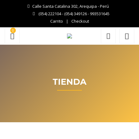
Calle Santa Catalina 302, Arequipa - Perú
(054) 222104 - (054) 349126 - 993531645
Carrito
Checkout
0
TIENDA