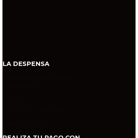
LA DESPENSA
Calle Santa Catalina 302, Arequipa
Arequipa – Perú
Teléfono:
(054) 222104 – (054) 349126
Celular : 993531645
REALIZA TU PAGO CON