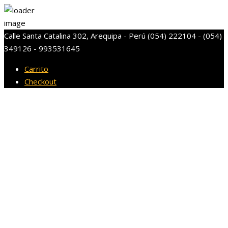
Calle Santa Catalina 302, Arequipa - Perú
(054) 222104 - (054)
349126 - 993531645
Carrito
Checkout