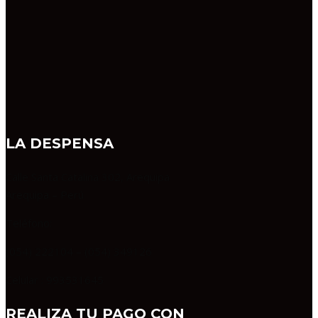
LA DESPENSA
Calle Santa Catalina 302, Arequipa
Arequipa – Perú
Teléfono:
(054) 222104 – (054) 349126
Celular : 993531645
REALIZA TU PAGO CON