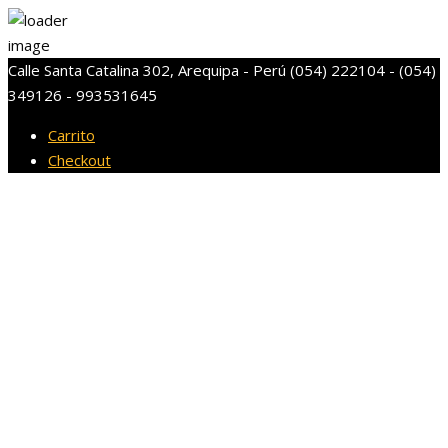
Calle Santa Catalina 302, Arequipa - Perú
(054) 222104 - (054)
349126 - 993531645
Carrito
Checkout